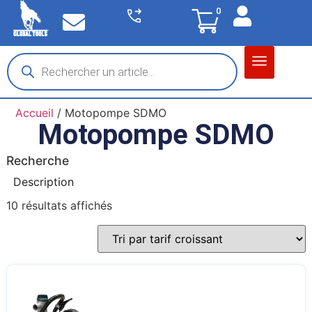
0
Matériel garage
Auto / Moto / PL
Chantier BTP
Accueil
/ Motopompe SDMO
Motopompe SDMO
Recherche
Description
10 résultats affichés