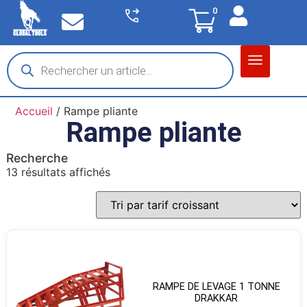
0
Matériel garage
Auto / Moto / PL
Chantier BTP
Accueil
/ Rampe pliante
Rampe pliante
Recherche
13 résultats affichés
RAMPE DE LEVAGE 1 TONNE
DRAKKAR