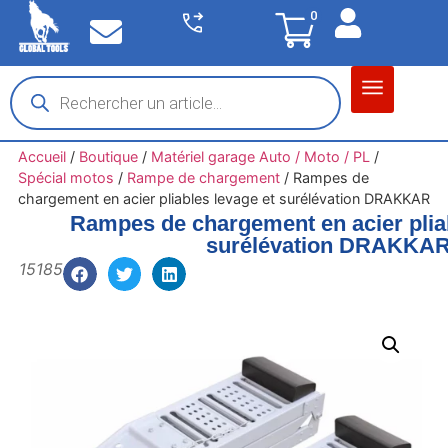
0
Matériel garage
Auto / Moto / PL
Chantier BTP
Accueil
/
Boutique
/
Matériel garage Auto / Moto / PL
/
Spécial motos
/
Rampe de chargement
/
Rampes de
chargement en acier pliables levage et surélévation DRAKKAR
Rampes de chargement en acier pliab
surélévation DRAKKA
15185