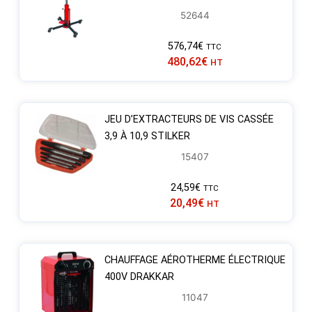
52644
576,74
€
TTC
480,62
€
HT
JEU D’EXTRACTEURS DE VIS CASSÉE
3,9 À 10,9 STILKER
15407
24,59
€
TTC
20,49
€
HT
CHAUFFAGE AÉROTHERME ÉLECTRIQUE
400V DRAKKAR
11047