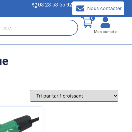
03 23 53 55 92
V
Nous contacter
0
Mon compte
ue