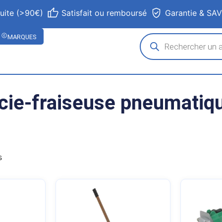
tuite (>90€)
Satisfait ou remboursé
Garantie & SA
MARQUES
cie-fraiseuse pneumatiq
s