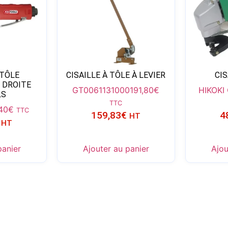
 TÔLE
CISAILLE À TÔLE À LEVIER
CIS
 DROITE
GT0061131000
191,80
€
HIKOKI
LS
TTC
40
€
TTC
159,83
€
4
HT
HT
panier
Ajouter au panier
Ajou