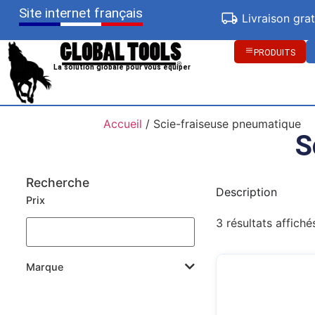
Site internet français
Livraison gra
PRODUITS
La solution globale pour vous équiper
Accueil
/ Scie-fraiseuse pneumatique
S
Recherche
Description
Prix
3 résultats affiché
Marque