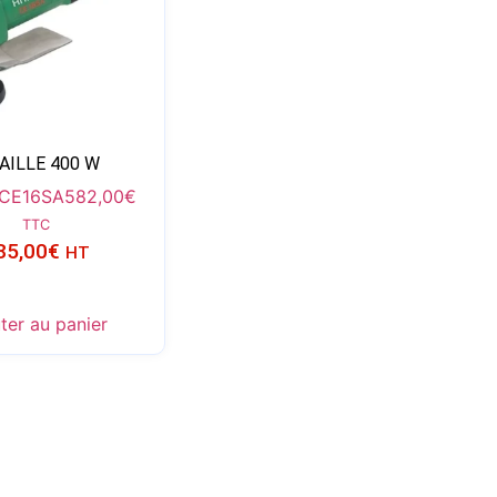
AILLE 400 W
 CE16SA
582,00
€
TTC
85,00
€
HT
ter au panier