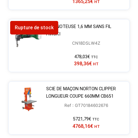
1365,25
€
HT
GRIGNOTEUSE 1,6 MM SANS FIL
Rupture de stock
HIKOKI
CN18DSLW4Z
478,03
€
TTC
398,36
€
HT
SCIE DE MAÇON NORTON CLIPPER
LONGUEUR COUPE 660MM CB651
Ref : GT70184602676
5721,79
€
TTC
4768,16
€
HT