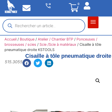
0
Matériel garage
Auto / Moto / PL
Chantier BTP
Accueil
/
Boutique
/
Atelier / Chantier BTP
/
Ponceuses /
brosseuses / scies
/
Scie /Scie à matériaux
/
Cisaille à tôle
pneumatique droite KSTOOLS
Cisaille à tôle pneumatique dro
515.3055