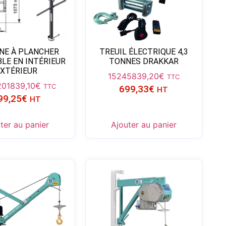
NE À PLANCHER
TREUIL ÉLECTRIQUE 4,3
BLE EN INTÉRIEUR
TONNES DRAKKAR
EXTÉRIEUR
15245
839,20
€
TTC
201
839,10
€
TTC
699,33
€
HT
99,25
€
HT
ter au panier
Ajouter au panier