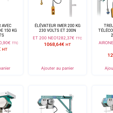
R AVEC
ÉLÉVATEUR IMER 200 KG
TREU
 150 KG
230 VOLTS ET 200N
TÉLÉCO
TS
ET 200 NEO
1282,37
€
TTC
0,90
€
AIRONE
TTC
1068,64
€
HT
€
HT
12
panier
Ajouter au panier
Ajou