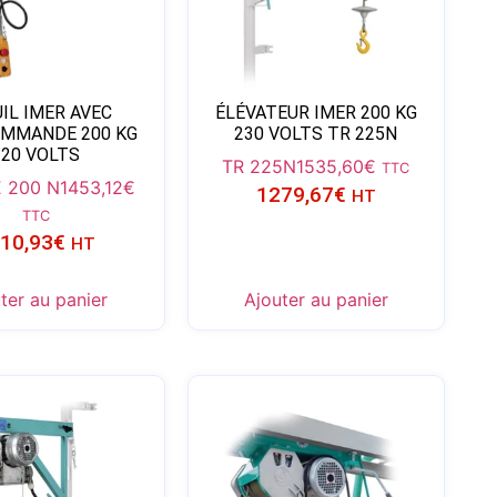
IL IMER AVEC
ÉLÉVATEUR IMER 200 KG
MMANDE 200 KG
230 VOLTS TR 225N
220 VOLTS
TR 225N
1535,60
€
TTC
 200 N
1453,12
€
1279,67
€
HT
TTC
10,93
€
HT
ter au panier
Ajouter au panier