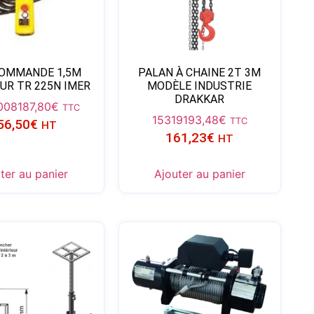
OMMANDE 1,5M
PALAN À CHAINE 2T 3M
UR TR 225N IMER
MODÈLE INDUSTRIE
DRAKKAR
008
187,80
€
TTC
15319
193,48
€
TTC
56,50
€
HT
161,23
€
HT
ter au panier
Ajouter au panier