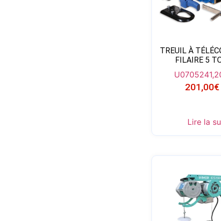
TREUIL À TÉLÉ
FILAIRE 5 
U0705
241,2
201,00
€
Lire la su