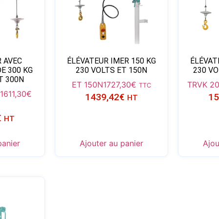
R AVEC
ÉLÉVATEUR IMER 150 KG
ÉLÉVAT
 300 KG
230 VOLTS ET 150N
230 VO
T 300N
ET 150N
1727,30
€
TRVK 2
TTC
1611,30
€
1439,42
€
15
HT
€
HT
panier
Ajouter au panier
Ajou