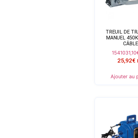
TREUIL DE T
MANUEL 450K
CÂBLE
15410
31,10
25,92
€
Ajouter au 