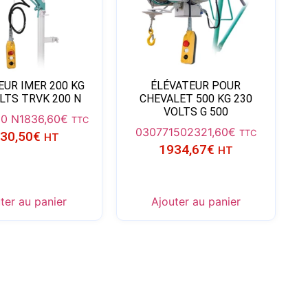
EUR IMER 200 KG
ÉLÉVATEUR POUR
LTS TRVK 200 N
CHEVALET 500 KG 230
VOLTS G 500
00 N
1836,60
€
TTC
03077150
2321,60
€
TTC
30,50
€
HT
1934,67
€
HT
ter au panier
Ajouter au panier