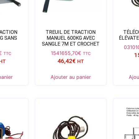
RACTION
TREUIL DE TRACTION
TÉLÉC
G SANS
MANUEL 600KG AVEC
ÉLÉVATE
SANGLE 7M ET CROCHET
03101
€
15416
55,70
€
TTC
TTC
1
46,42
€
HT
HT
panier
Ajouter au panier
Ajou