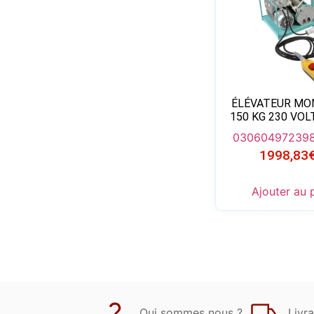
ÉLÉVATEUR M
150 KG 230 VOL
03060497
2398
1998,83
Ajouter au 
Qui sommes nous ?
Livra