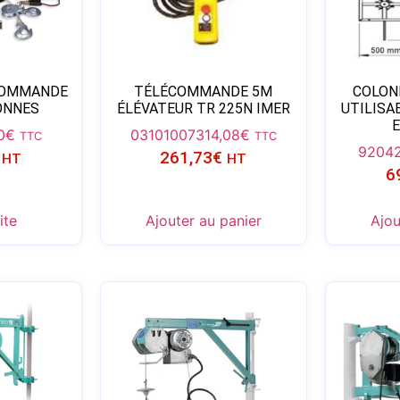
COMMANDE
TÉLÉCOMMANDE 5M
COLON
TONNES
ÉLÉVATEUR TR 225N IMER
UTILISA
0
€
03101007
314,08
€
TTC
TTC
9204
261,73
€
HT
HT
6
ite
Ajouter au panier
Ajou