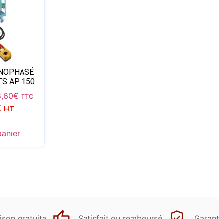
ONOPHASÉ
TS AP 150
,60
€
TTC
€
HT
panier
ison gratuite
Satisfait ou remboursé
Garant