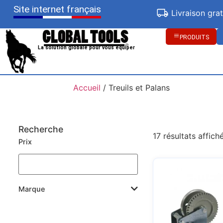
Site internet français
Livraison gra
PRODUITS
La solution globale pour vous équiper
Accueil
/ Treuils et Palans
Recherche
17 résultats affich
Prix
Marque