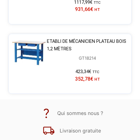
1117,99
€
TTC
931,66
€
HT
ETABLI DE MÉCANICIEN PLATEAU BOIS
1,2 MÈTRES
GT18214
423,34
€
TTC
352,78
€
HT
Qui sommes nous ?
Livraison gratuite