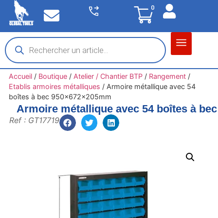
0
Matériel garage
Auto / Moto / PL
Chantier BTP
Accueil
/
Boutique
/
Atelier / Chantier BTP
/
Rangement
/
Etablis armoires métalliques
/
Armoire métallique avec 54
boîtes à bec 950x672x205mm
Armoire métallique avec 54 boîtes à b
Ref : GT17719