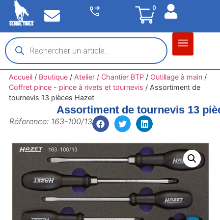
0
Matériel garage
Auto / Moto / PL
Chantier BTP
Accueil
/
Boutique
/
Atelier / Chantier BTP
/
Outillage à main
/
Coffret pince - pince à rivets et tournevis
/
Assortiment de
tournevis 13 pièces Hazet
Assortiment de tournevis 13 piè
Réference: 163-100/13