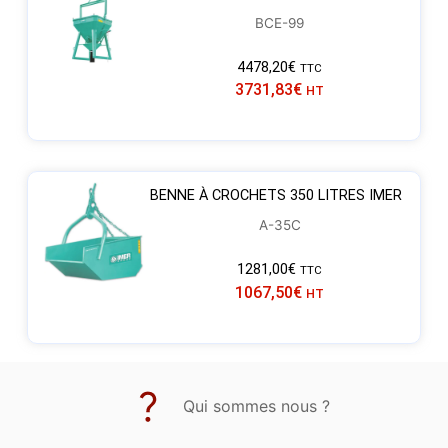
BCE-99
4478,20
€
TTC
3731,83
€
HT
BENNE À CROCHETS 350 LITRES IMER
A-35C
1281,00
€
TTC
1067,50
€
HT
Qui sommes nous ?