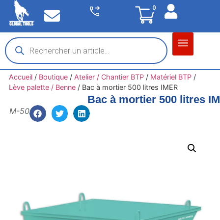
0
Matériel garage
Auto / Moto / PL
Chantier BTP
Accueil
/
Boutique
/
Atelier / Chantier BTP
/
Matériel BTP
/
Lève palette / Benne
/
Bac à mortier 500 litres IMER
Bac à mortier 500 litres 
M-50