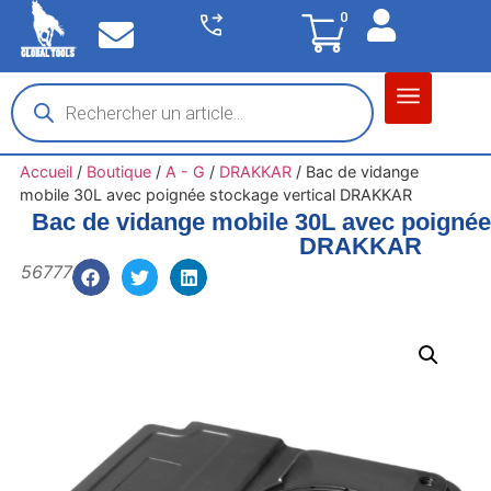
0
Matériel garage
Auto / Moto / PL
Chantier BTP
Accueil
/
Boutique
/
A - G
/
DRAKKAR
/
Bac de vidange
mobile 30L avec poignée stockage vertical DRAKKAR
Bac de vidange mobile 30L avec poignée 
DRAKKAR
56777