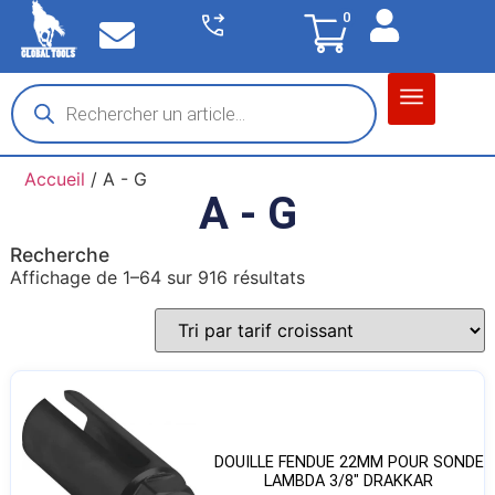
0
Matériel garage
Auto / Moto / PL
Chantier BTP
Accueil
/ A - G
A - G
Recherche
Affichage de 1–64 sur 916 résultats
DOUILLE FENDUE 22MM POUR SONDE
LAMBDA 3/8″ DRAKKAR