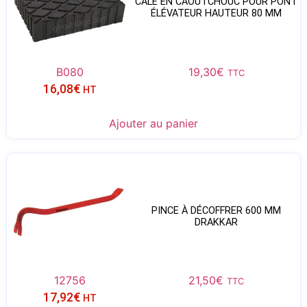
CALE EN CAOUTCHOUC POUR PONT
ÉLÉVATEUR HAUTEUR 80 MM
B080
19,30
€
TTC
16,08
€
HT
Ajouter au panier
PINCE À DÉCOFFRER 600 MM
DRAKKAR
12756
21,50
€
TTC
17,92
€
HT