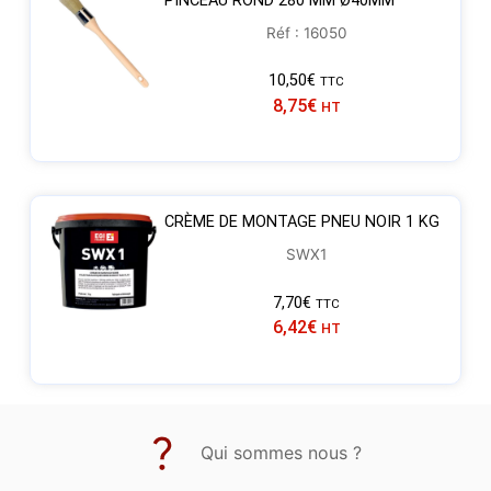
PINCEAU ROND 280 MM Ø40MM
Réf : 16050
10,50
€
TTC
8,75
€
HT
CRÈME DE MONTAGE PNEU NOIR 1 KG
SWX1
7,70
€
TTC
6,42
€
HT
Qui sommes nous ?