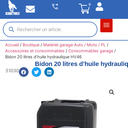
0
Matériel garage
Auto / Moto / PL
Chantier BTP
Accueil
/
Boutique
/
Matériel garage Auto / Moto / PL
/
Accessoires et consommables
/
Consommables garage
/
Bidon 20 litres d’huile hydraulique HV46
Bidon 20 litres d’huile hydraul
51030