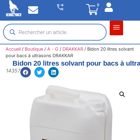
0
Matériel garage
Auto / Moto / PL
Chantier BTP
Accueil
/
Boutique
/
A - G
/
DRAKKAR
/
Bidon 20 litres solvant
pour bacs à ultrasons DRAKKAR
Bidon 20 litres solvant pour bacs à u
14357