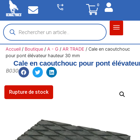
0
Matériel garage
Auto / Moto / PL
Chantier BTP
Accueil
/
Boutique
/
A - G
/
AR TRADE
/
Cale en caoutchouc
pour pont élévateur hauteur 30 mm
Cale en caoutchouc pour pont élévate
B030
Rupture de stock