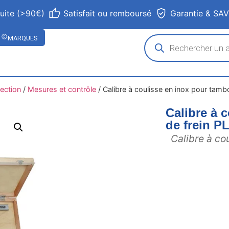
tuite (>90€)
Satisfait ou remboursé
Garantie & SA
MARQUES
ection
/
Mesures et contrôle
/
Calibre à coulisse en inox pour tam
Calibre à 
de frein 
Calibre à co