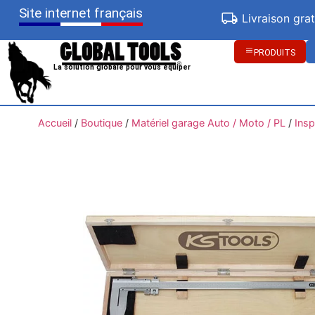
Site internet français
Livraison gra
PRODUITS
La solution globale pour vous équiper
Accueil
/
Boutique
/
Matériel garage Auto / Moto / PL
/
Insp