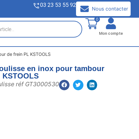
03 23 53 55 92
V
Nous contacter
0
Mon compte
bour de frein PL KSTOOLS
coulisse en inox pour tambour
PL KSTOOLS
ulisse réf GT3000530