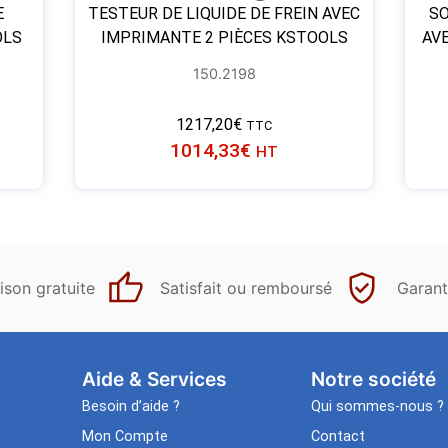
E
TESTEUR DE LIQUIDE DE FREIN AVEC
SO
OLS
IMPRIMANTE 2 PIÈCES KSTOOLS
AV
150.2198
1217,20
€
TTC
1014,33
€
HT
ison gratuite
Satisfait ou remboursé
Garant
Aide & Services​
Notre société
Besoin d’aide ?
Qui sommes-nous ?
Mon Compte
Contact