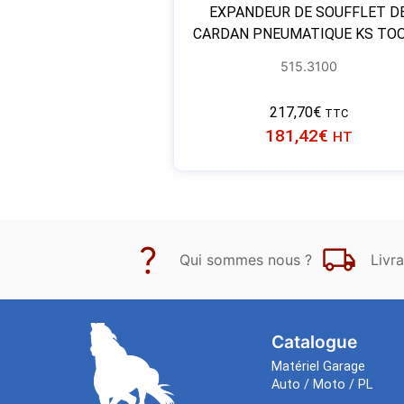
EXPANDEUR DE SOUFFLET D
CARDAN PNEUMATIQUE KS TO
515.3100
217,70
€
TTC
181,42
€
HT
Qui sommes nous ?
Livra
Catalogue
Matériel Garage
Auto / Moto / PL