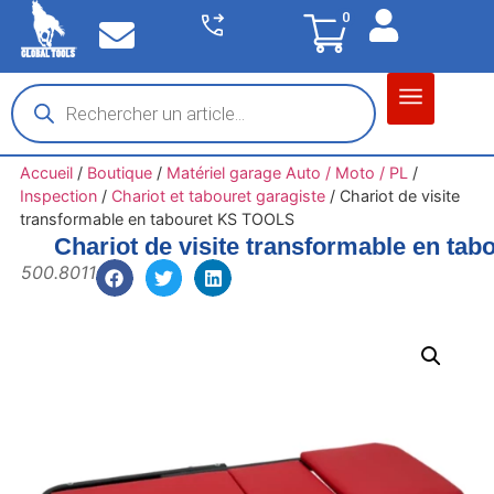
0
Matériel garage
Auto / Moto / PL
Chantier BTP
Accueil
/
Boutique
/
Matériel garage Auto / Moto / PL
/
Inspection
/
Chariot et tabouret garagiste
/
Chariot de visite
transformable en tabouret KS TOOLS
Chariot de visite transformable en ta
500.8011