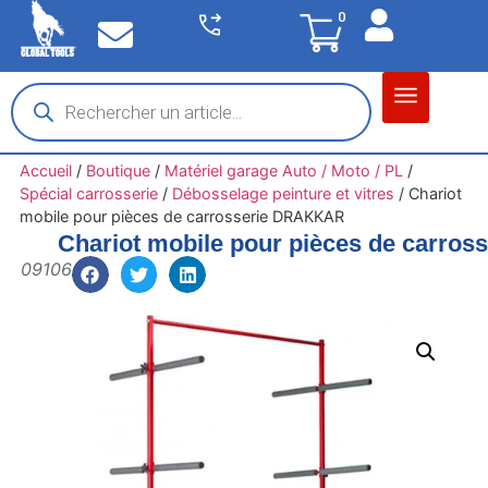
0
Matériel garage
Auto / Moto / PL
Chantier BTP
Accueil
/
Boutique
/
Matériel garage Auto / Moto / PL
/
Spécial carrosserie
/
Débosselage peinture et vitres
/
Chariot
mobile pour pièces de carrosserie DRAKKAR
Chariot mobile pour pièces de carro
09106