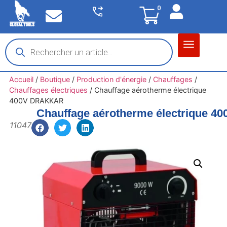
0
Matériel garage
Auto / Moto / PL
Chantier BTP
Accueil
/
Boutique
/
Production d'énergie
/
Chauffages
/
Chauffages électriques
/
Chauffage aérotherme électrique
400V DRAKKAR
Chauffage aérotherme électrique 
11047