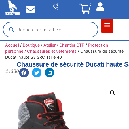
0
Matériel garage
Auto / Moto / PL
Chantier BTP
Accueil
/
Boutique
/
Atelier / Chantier BTP
/
Protection
personne
/
Chaussures et vêtements
/
Chaussure de sécurité
Ducati haute S3 SRC Taille 40
Chaussure de sécurité Ducati haute S
21380