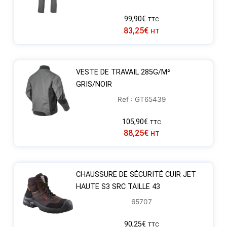
99,90
€
TTC
83,25
€
HT
VESTE DE TRAVAIL 285G/M²
GRIS/NOIR
Ref : GT65439
105,90
€
TTC
88,25
€
HT
CHAUSSURE DE SÉCURITÉ CUIR JET
HAUTE S3 SRC TAILLE 43
65707
90,25
€
TTC