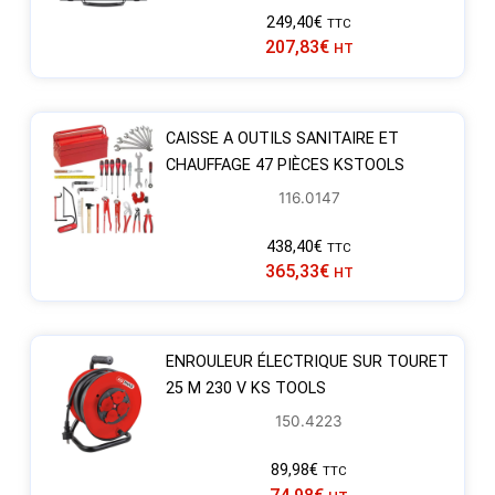
249,40
€
TTC
207,83
€
HT
CAISSE A OUTILS SANITAIRE ET
CHAUFFAGE 47 PIÈCES KSTOOLS
116.0147
438,40
€
TTC
365,33
€
HT
ENROULEUR ÉLECTRIQUE SUR TOURET
25 M 230 V KS TOOLS
150.4223
89,98
€
TTC