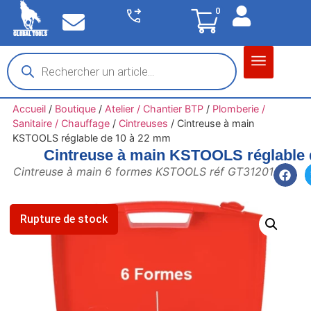
0
Matériel garage
Auto / Moto / PL
Chantier BTP
Accueil
/
Boutique
/
Atelier / Chantier BTP
/
Plomberie /
Sanitaire / Chauffage
/
Cintreuses
/
Cintreuse à main
KSTOOLS réglable de 10 à 22 mm
Cintreuse à main KSTOOLS réglable 
Cintreuse à main 6 formes KSTOOLS réf GT31201
Rupture de stock