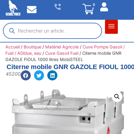
0
Matériel garage
Auto / Moto / PL
Chantier BTP
Accueil
/
Boutique
/
Matériel Agricole
/
Cuve Pompe Gasoil /
Fuel / ADblue, eau
/
Cuve Gasoil Fuel
/
Citerne mobile GNR
GAZOLE FIOUL 1000 litres MobiSTEEL
Citerne mobile GNR GAZOLE FIOUL 1000
45200