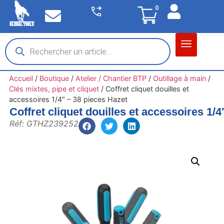
0
Matériel garage
Auto / Moto / PL
Chantier BTP
Accueil
/
Boutique
/
Atelier / Chantier BTP
/
Outillage à main
/
Clés mixtes, pipe et cliquet
/
Coffret cliquet douilles et
accessoires 1/4″ – 38 pieces Hazet
Coffret cliquet douilles et accessoires 1/
Réf: GTHZ239252