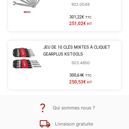
922.0049
301,22
€
TTC
251,02
€
HT
JEU DE 10 CLÉS MIXTES À CLIQUET
GEARPLUS KSTOOLS
503.4850
300,64
€
TTC
250,53
€
HT
Qui sommes nous ?
Livraison gratuite