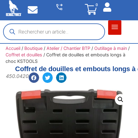
0
Matériel garage
Auto / Moto / PL
Chantier BTP
Accueil
/
Boutique
/
Atelier / Chantier BTP
/
Outillage à main
/
Coffret et douilles
/
Coffret de douilles et embouts longs à
choc KSTOOLS
Coffret de douilles et embouts longs
450.0420