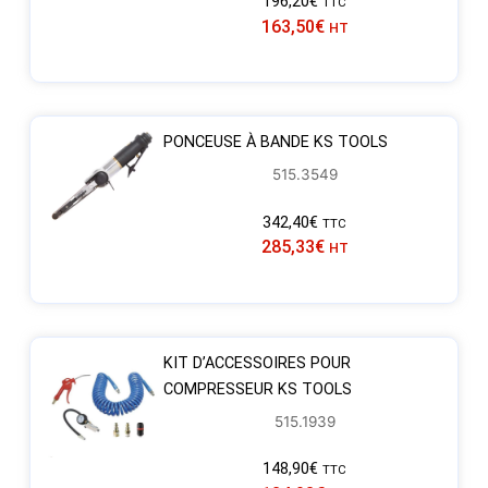
196,20
€
TTC
163,50
€
HT
PONCEUSE À BANDE KS TOOLS
515.3549
342,40
€
TTC
285,33
€
HT
KIT D’ACCESSOIRES POUR
COMPRESSEUR KS TOOLS
515.1939
148,90
€
TTC