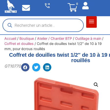
0
Matériel garage
Auto / Moto / PL
Chantier BTP
Accueil
/
Boutique
/
Atelier / Chantier BTP
/
Outillage à main
/
Coffret et douilles
/
Coffret de douilles twist 1/2″ de 10 à 19
mm, pour écrous rouillés
Coffret de douilles twist 1/2″ de 10 à 1
rouillés
GT10770