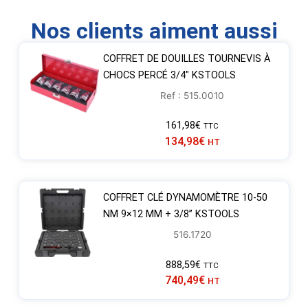
Nos clients aiment aussi
COFFRET DE DOUILLES TOURNEVIS À
CHOCS PERCÉ 3/4″ KSTOOLS
Ref : 515.0010
161,98
€
TTC
134,98
€
HT
COFFRET CLÉ DYNAMOMÈTRE 10-50
NM 9×12 MM + 3/8’’ KSTOOLS
516.1720
888,59
€
TTC
740,49
€
HT