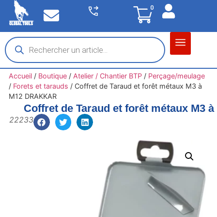
0
Matériel garage
Auto / Moto / PL
Chantier BTP
Accueil
/
Boutique
/
Atelier / Chantier BTP
/
Perçage/meulage
/
Forets et tarauds
/
Coffret de Taraud et forêt métaux M3 à
M12 DRAKKAR
Coffret de Taraud et forêt métaux M
22233