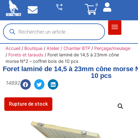
0
Matériel garage
Auto / Moto / PL
Chantier BTP
Accueil
/
Boutique
/
Atelier / Chantier BTP
/
Perçage/meulage
/
Forets et tarauds
/
Foret laminé de 14,5 à 23mm cône
morse N°2 – coffret bois de 10 pcs
Foret laminé de 14,5 à 23mm cône morse N°
10 pcs
14892
Rupture de stock