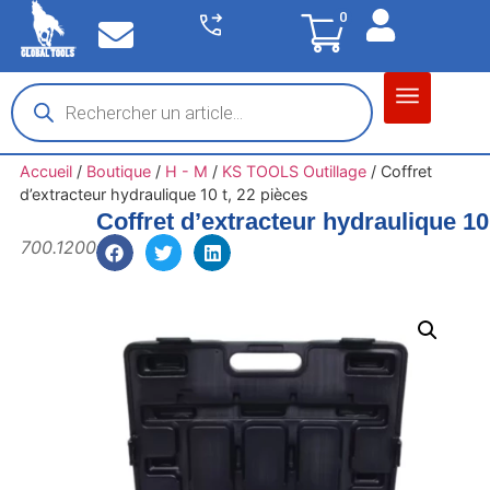
0
Matériel garage
Auto / Moto / PL
Chantier BTP
Accueil
/
Boutique
/
H - M
/
KS TOOLS Outillage
/
Coffret
d’extracteur hydraulique 10 t, 22 pièces
Coffret d’extracteur hydraulique 10
700.1200