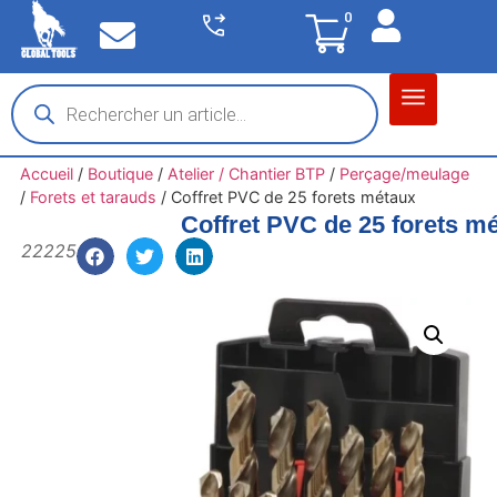
0
Matériel garage
Auto / Moto / PL
Chantier BTP
Accueil
/
Boutique
/
Atelier / Chantier BTP
/
Perçage/meulage
/
Forets et tarauds
/
Coffret PVC de 25 forets métaux
Coffret PVC de 25 forets m
22225