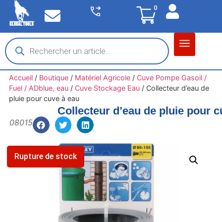
0
Matériel garage
Auto / Moto / PL
Chantier BTP
Accueil
/
Boutique
/
Matériel Agricole
/
Cuve Pompe Gasoil /
Fuel / ADblue, eau
/
Cuve Stockage Eau
/
Collecteur d’eau de
pluie pour cuve à eau
Collecteur d’eau de pluie pour 
08015
Rupture de stock