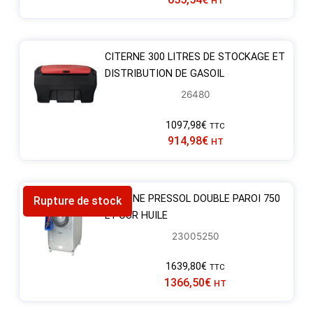
HT
CITERNE 300 LITRES DE STOCKAGE ET
DISTRIBUTION DE GASOIL
26480
1097,98
€
TTC
914,98
€
HT
CITERNE PRESSOL DOUBLE PAROI 750
Rupture de stock
L POUR HUILE
23005250
1639,80
€
TTC
1366,50
€
HT