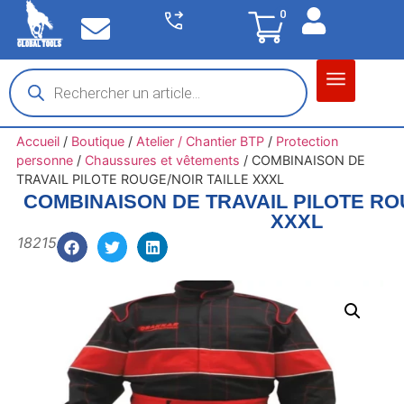
0
Matériel garage
Auto / Moto / PL
Chantier BTP
Accueil
/
Boutique
/
Atelier / Chantier BTP
/
Protection
personne
/
Chaussures et vêtements
/
COMBINAISON DE
TRAVAIL PILOTE ROUGE/NOIR TAILLE XXXL
COMBINAISON DE TRAVAIL PILOTE RO
XXXL
18215