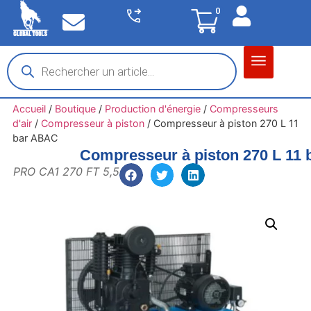
0
Matériel garage
Auto / Moto / PL
Chantier BTP
Accueil
/
Boutique
/
Production d'énergie
/
Compresseurs
d'air
/
Compresseur à piston
/
Compresseur à piston 270 L 11
bar ABAC
Compresseur à piston 270 L 11
PRO CA1 270 FT 5,5