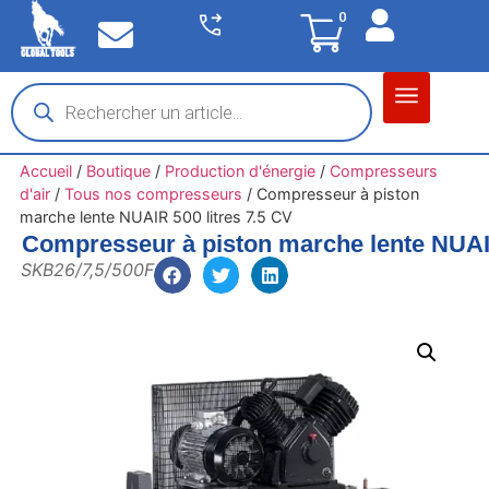
0
Matériel garage
Auto / Moto / PL
Chantier BTP
Accueil
/
Boutique
/
Production d'énergie
/
Compresseurs
d'air
/
Tous nos compresseurs
/
Compresseur à piston
marche lente NUAIR 500 litres 7.5 CV
Compresseur à piston marche lente NUAIR
SKB26/7,5/500F