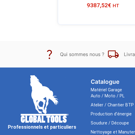
9387,52
€
HT
Qui sommes nous ?
Livra
Catalogue
Matériel Garage
Auto / Moto / PL
Atelier / Chantier BTP
Production d’énergie
Soudure / Découpe
Professionnels et particuliers
Nettoyage et Manuten