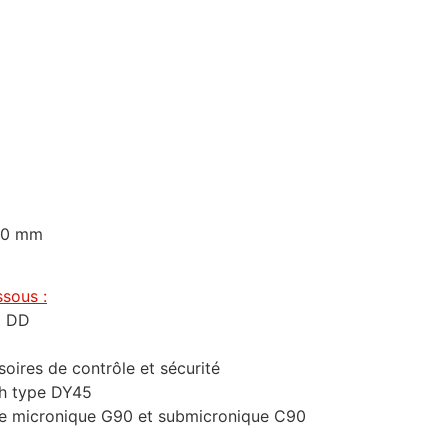
950 mm
sous :
0 DD
soires de contrôle et sécurité
/h type DY45
iltre micronique G90 et submicronique C90