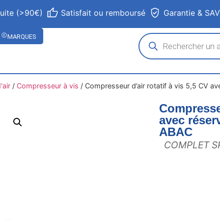
tuite (>90€)
Satisfait ou remboursé
Garantie & SA
MARQUES
air
/
Compresseur à vis
/
Compresseur d’air rotatif à vis 5,5 CV av
Compresseur
avec réserv
ABAC
COMPLET SP