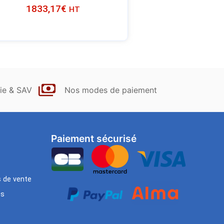
1833,17
€
HT
ie & SAV
Nos modes de paiement
Paiement sécurisé
s de vente
es