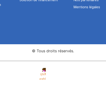
Solution de financement
Nos partenaires
n
Mentions légales
© Tous droits réservés.
nce Web Key Idea Studio
Création de sites WordPress Eleme