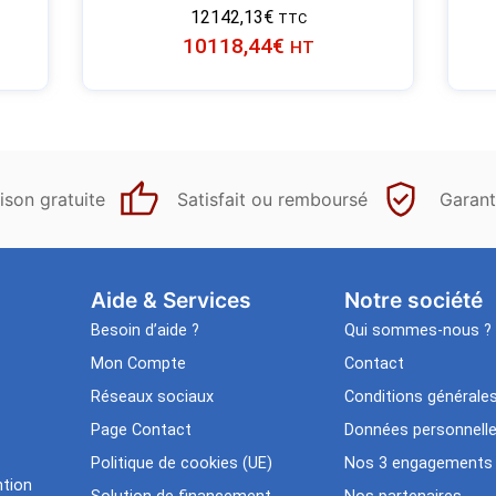
12142,13
€
TTC
10118,44
€
HT
ison gratuite
Satisfait ou remboursé
Garant
Aide & Services​
Notre société
Besoin d’aide ?
Qui sommes-nous ?
Mon Compte
Contact
Réseaux sociaux
Conditions générale
Page Contact
Données personnell
Politique de cookies (UE)
Nos 3 engagements
tion