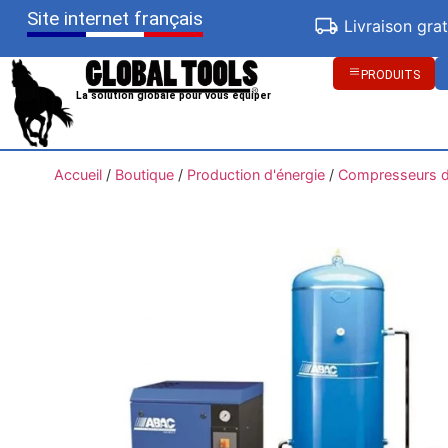
Site internet français
Livraison gra
PRODUITS
La solution globale pour vous équiper
Accueil
/
Boutique
/
Production d'énergie
/
Compresseurs d'