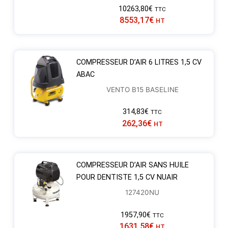
10263,80
€
TTC
8553,17
€
HT
COMPRESSEUR D’AIR 6 LITRES 1,5 CV
ABAC
VENTO B15 BASELINE
314,83
€
TTC
262,36
€
HT
COMPRESSEUR D’AIR SANS HUILE
POUR DENTISTE 1,5 CV NUAIR
127420NU
1957,90
€
TTC
1631,58
€
HT