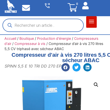
0
Matériel garage
Auto / Moto / PL
Chantier BTP
Accueil
/
Boutique
/
Production d'énergie
/
Compresseurs
d'air
/
Compresseur à vis
/
Compresseur d’air à vis 270 litres
5,5 CV triphasé avec sécheur ABAC
Compresseur d’air à vis 270 litres 5,5 
sécheur ABAC
SPINN 5,5 E 10 TRI DD 270 EP