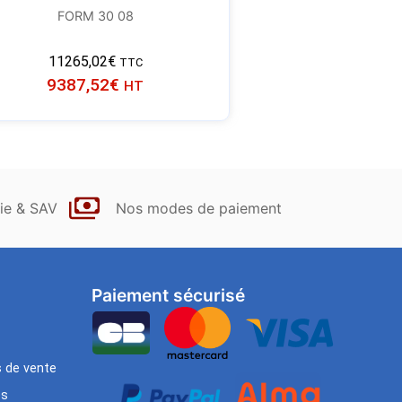
FORM 30 08
11265,02
€
TTC
9387,52
€
HT
ie & SAV
Nos modes de paiement
Paiement sécurisé
s de vente
es