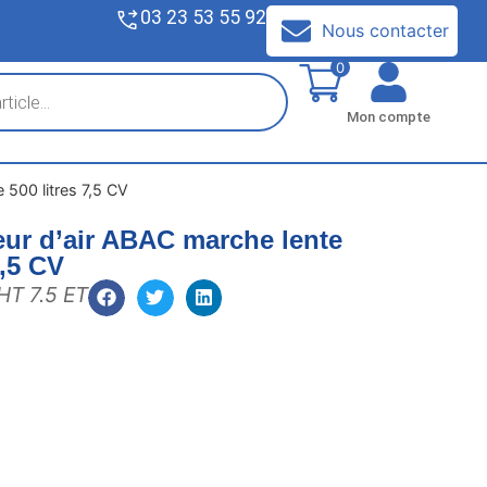
03 23 53 55 92
V
Nous contacter
0
Mon compte
500 litres 7,5 CV
ur d’air ABAC marche lente
7,5 CV
T 7.5 ET