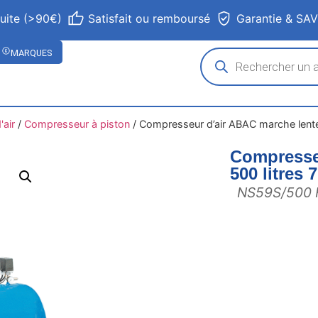
tuite (>90€)
Satisfait ou remboursé
Garantie & SA
MARQUES
air
/
Compresseur à piston
/
Compresseur d’air ABAC marche lente 
Compresse
500 litres 
NS59S/500 H