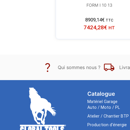
FORM I 10 13
8909,14
€
TTC
7424,28
€
HT
Qui sommes nous ?
Livra
Catalogue
Matériel Garage
Auto / Moto / PL
Atelier / Chantier BTP
Production d’énergie