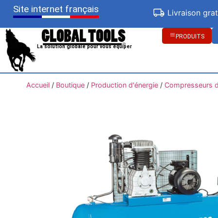
Site internet français
Livraison gra
PRODUITS
La solution globale pour vous équiper
Accueil
/
Boutique
/
Production d'énergie
/
Compresseurs d'