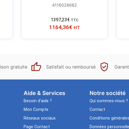
4116028682
1397,23
€
TTC
1164,36
€
HT
ison gratuite
Satisfait ou remboursé
Garant
Aide & Services​
Notre société
Besoin d’aide ?
Qui sommes-nous ?
Mon Compte
Contact
Réseaux sociaux
Conditions générale
Page Contact
Données personnell