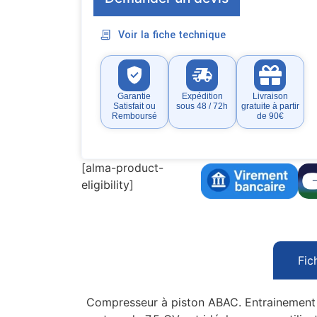
Voir la fiche technique
Garantie
Expédition
Livraison
Satisfait ou
sous 48 / 72h
gratuite à partir
Remboursé
de 90€
[alma-product-
eligibility]
Fic
Compresseur à piston ABAC. Entrainement p