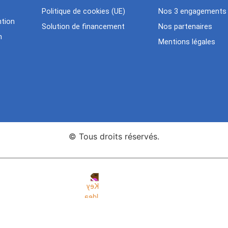
Politique de cookies (UE)
Nos 3 engagements
tion
Solution de financement
Nos partenaires
n
Mentions légales
© Tous droits réservés.
nce Web Key Idea Studio
Création de sites WordPress Eleme