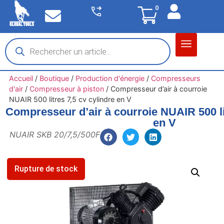
0
Matériel garage
Auto / Moto / PL
Chantier BTP
Accueil
/
Boutique
/
Production d'énergie
/
Compresseurs
d'air
/
Compresseur à piston
/
Compresseur d’air à courroie
NUAIR 500 litres 7,5 cv cylindre en V
Compresseur d’air à courroie NUAIR 500 li
en V
NUAIR SKB 20/7,5/500F
Rupture de stock