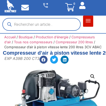
0
Matériel garage
Auto / Moto / PL
Chantier BTP
Accueil
/
Boutique
/
Production d'énergie
/
Compresseurs
d'air
/
Tous nos compresseurs
/
Compresseur 200 litres
/
Compresseur d’air à piston vitesse lente 200 litres 3CV ABAC
Compresseur d’air à piston vitesse lente 
EXP A39B 200 CT3