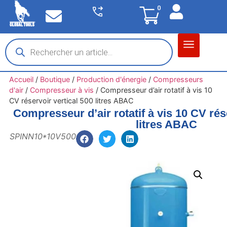
0
Accueil
/
Boutique
/
Production d'énergie
/
Compresseurs
d'air
/
Compresseur à vis
/
Compresseur d’air rotatif à vis 10
CV réservoir vertical 500 litres ABAC
Compresseur d’air rotatif à vis 10 CV rés
litres ABAC
SPINN10*10V500