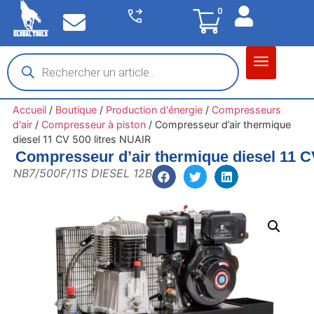
0
Matériel garage
Auto / Moto / PL
Chantier BTP
Accueil
/
Boutique
/
Production d'énergie
/
Compresseurs
d'air
/
Compresseur à piston
/
Compresseur d’air thermique
diesel 11 CV 500 litres NUAIR
Compresseur d’air thermique diesel 11 C
NB7/500F/11S DIESEL 12B