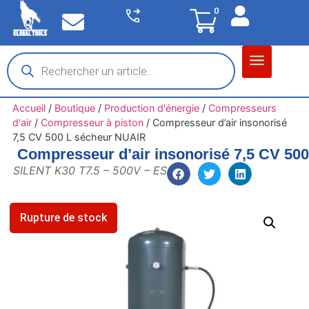
0
Matériel garage
Auto / Moto / PL
Chantier BTP
Accueil
/
Boutique
/
Production d'énergie
/
Compresseurs
d'air
/
Compresseur à piston
/
Compresseur d’air insonorisé
7,5 CV 500 L sécheur NUAIR
Compresseur d’air insonorisé 7,5 CV 50
SILENT K30 T7.5 – 500V – ES
Rupture de stock