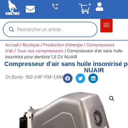
0
Matériel garage
Auto / Moto / PL
Chantier BTP
Accueil
/
Boutique
/
Production d'énergie
/
Compresseurs
d'air
/
Tous nos compresseurs
/
Compresseur d’air sans huile
insonirisé pour dentiste 1,5 CV NUAIR
Compresseur d’air sans huile insonirisé p
NUAIR
Dr.Sonic 160-24F-FM-1,5M