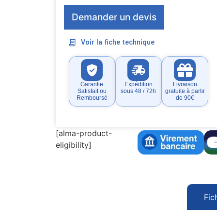
Demander un devis
Voir la fiche technique
Garantie
Expédition
Livraison
Satisfait ou
sous 48 / 72h
gratuite à partir
Remboursé
de 90€
[alma-product-
eligibility]
Fic