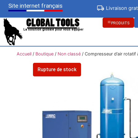
Site internet français
Livraison gra
PRODUITS
La solution globale pour vous équiper
Accueil
/
Boutique
/
Non classé
/
Compresseur d’air rotatif 
Rupture de stock