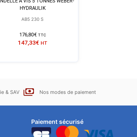
NDELLE À VIS 5 TONNES WEBER-
HYDRAULIK
AB5 230 S
176,80
€
TTC
147,33
€
HT
ie & SAV
Nos modes de paiement
Paiement sécurisé