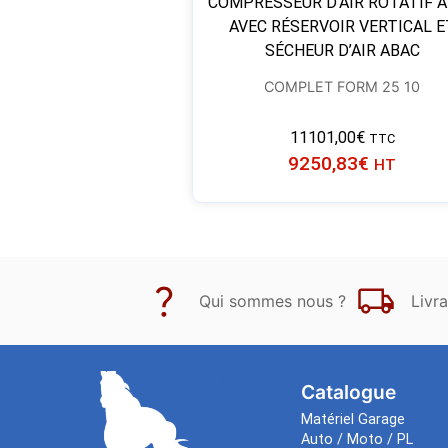
COMPRESSEUR D’AIR ROTATIF À
AVEC RÉSERVOIR VERTICAL E
SÉCHEUR D’AIR ABAC
COMPLET FORM 25 10
11101,00
€
TTC
9250,83
€
HT
Qui sommes nous ?
Livra
Catalogue
Matériel Garage
Auto / Moto / PL