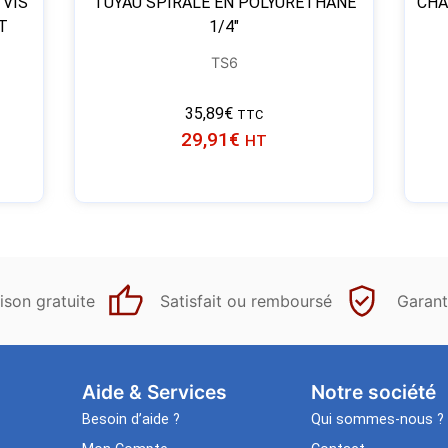
 VIS
TUYAU SPIRALÉ EN POLYURÉTHANE
CHA
T
1/4″
TS6
35,89
€
TTC
29,91
€
HT
ison gratuite
Satisfait ou remboursé
Garant
Aide & Services​
Notre société
Besoin d’aide ?
Qui sommes-nous ?