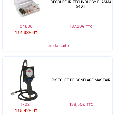
DÉCOUPEUR TECHNOLOGY PLASMA
54 XT
04806
137,20
€
TTC
114,33
€
HT
Lire la suite
PISTOLET DE GONFLAGE MASTAIR
17021
138,50
€
TTC
115,42
€
HT