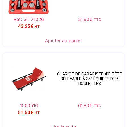
Réf: GT 71026
51,90
€
TTC
43,25
€
HT
Ajouter au panier
CHARIOT DE GARAGISTE 40″ TÊTE
RELEVABLE À 35° ÉQUIPÉE DE 6
ROULETTES
1500516
61,80
€
TTC
51,50
€
HT
Lire la suite