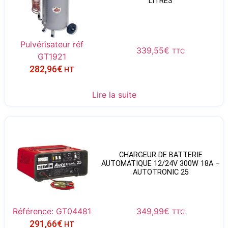
LITRES
Pulvérisateur réf
339,55
€
TTC
GT1921
282,96
€
HT
Lire la suite
CHARGEUR DE BATTERIE
AUTOMATIQUE 12/24V 300W 18A –
AUTOTRONIC 25
Référence: GT04481
349,99
€
TTC
291,66
€
HT