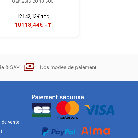
GENESIS 20 10 500
12142,13
€
TTC
10118,44
€
HT
ie & SAV
Nos modes de paiement
Paiement sécurisé
s de vente
es