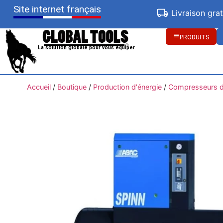
Site internet français
Livraison gra
PRODUITS
La solution globale pour vous équiper
Accueil
/
Boutique
/
Production d'énergie
/
Compresseurs d'