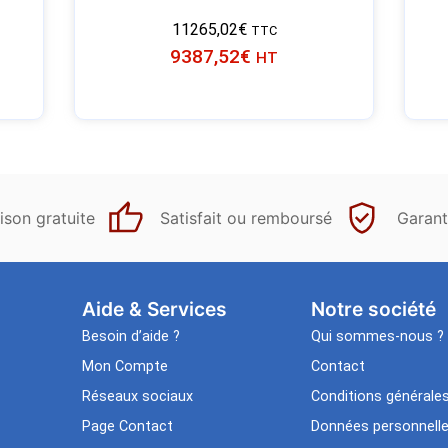
11265,02
€
TTC
9387,52
€
HT
ison gratuite
Satisfait ou remboursé
Garant
Aide & Services​
Notre société
Besoin d’aide ?
Qui sommes-nous ?
Mon Compte
Contact
Réseaux sociaux
Conditions générale
Page Contact
Données personnell