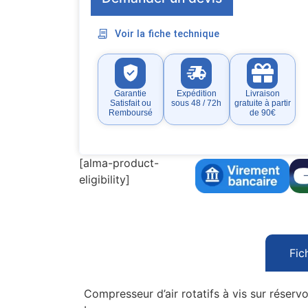
Voir la fiche technique
Garantie
Expédition
Livraison
Satisfait ou
sous 48 / 72h
gratuite à partir
Remboursé
de 90€
[alma-product-
eligibility]
Fic
Compresseur d’air rotatifs à vis sur réser