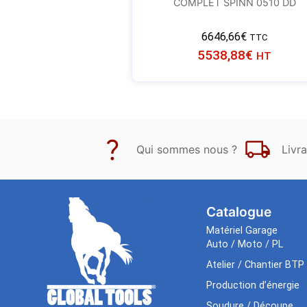
COMPLET SPINN 0510 DD
6646,66
€
TTC
5538,88
€
HT
Qui sommes nous ?
Livra
Catalogue
Matériel Garage
Auto / Moto / PL
Atelier / Chantier BTP
Production d’énergie
Soudure / Découpe