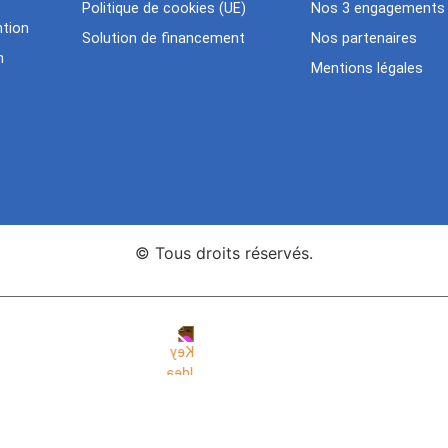
Politique de cookies (UE)
Nos 3 engagements
tion
Solution de financement
Nos partenaires
n
Mentions légales
© Tous droits réservés.
nce Web Key Idea Studio
Création de sites WordPress Eleme