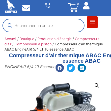
0
Matériel garage
Auto / Moto / PL
Chantier BTP
Accueil
/
Boutique
/
Production d'énergie
/
Compresseurs
d'air
/
Compresseur à piston
/
Compresseur d’air thermique
ABAC EngineAIR 5/4 LT 10 essence ABAC
Compresseur d’air thermique ABAC Eng
essence ABAC
ENGINEAIR 5/4 10 Essence