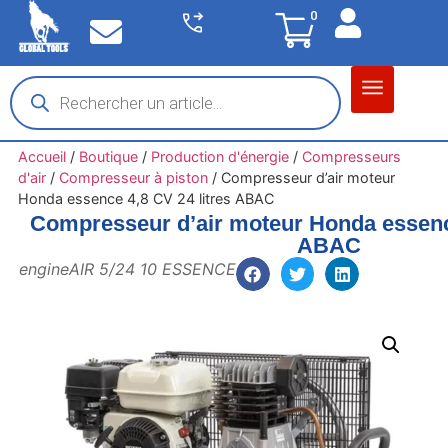
0
Matériel garage
Auto / Moto / PL
Chantier BTP
Accueil
/
Boutique
/
Production d'énergie
/
Compresseurs
d'air
/
Compresseur à piston
/
Compresseur d’air moteur
Honda essence 4,8 CV 24 litres ABAC
Compresseur d’air moteur Honda essence
ABAC
engineAIR 5/24 10 ESSENCE