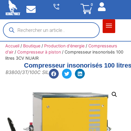
0
Matériel garage
Auto / Moto / PL
Chantier BTP
Accueil
/
Boutique
/
Production d'énergie
/
Compresseurs
d'air
/
Compresseur à piston
/
Compresseur insonorisés 100
litres 3CV NUAIR
Compresseur insonorisés 100 litr
B3800/3T/100C SIL