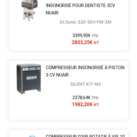
INSONORISÉ POUR DENTISTE 3CV
NUAIR
Dr.Sonic 320-50V-FM-3M
3399,90
€
TTC
2833,25
€
HT
COMPRESSEUR INSONORISÉ À PISTON
3 CV NUAIR
SILENT K17 M3
2378,64
€
TTC
1982,20
€
HT
COMPRESSEUR D’AIR ROTATIF À VIS 10