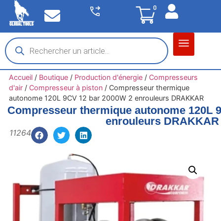
0
Matériel garage
Auto / Moto / PL
Chantier BTP
Accueil
/
Boutique
/
Production d'énergie
/
Compresseurs
d'air
/
Compresseur à piston
/
Compresseur thermique
autonome 120L 9CV 12 bar 2000W 2 enrouleurs DRAKKAR
Compresseur thermique autonome 120L 9
enrouleurs DRAKKAR
11264