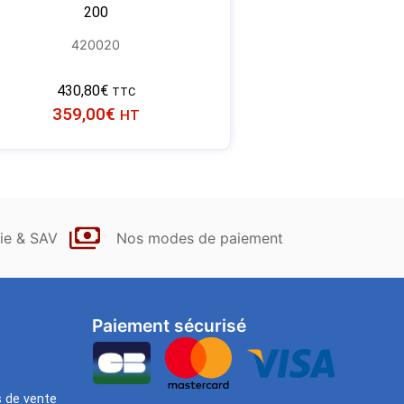
200
420020
430,80
€
TTC
359,00
€
HT
ie & SAV
Nos modes de paiement
Paiement sécurisé
s de vente