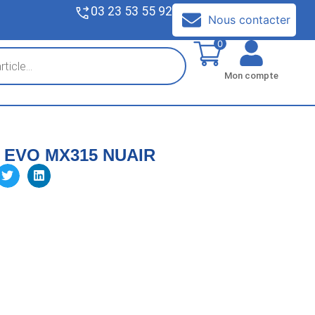
03 23 53 55 92
V
Nous contacter
0
Mon compte
r EVO MX315 NUAIR