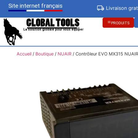
Site internet français
Livraison gra
PRODUITS
La solution globale pour vous équiper
Accueil
/
Boutique
/
NUAIR
/
Contrôleur EVO MX315 NUAI