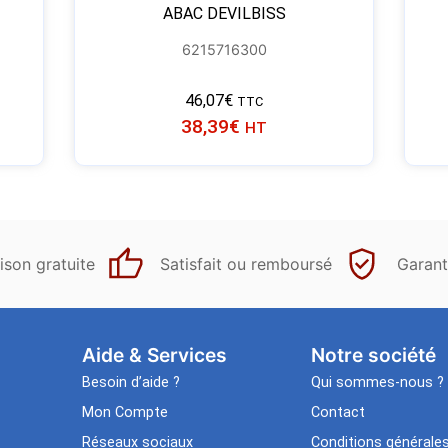
ABAC DEVILBISS
6215716300
46,07
€
TTC
38,39
€
HT
ison gratuite
Satisfait ou remboursé
Garant
Aide & Services​
Notre société
Besoin d’aide ?
Qui sommes-nous ?
Mon Compte
Contact
Réseaux sociaux
Conditions générale