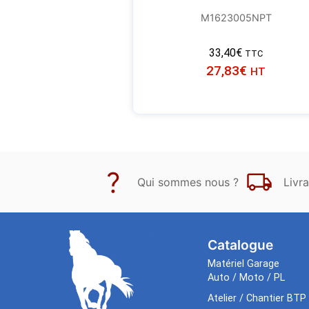
M1623005NPT
33,40
€
TTC
27,83
€
HT
Qui sommes nous ?
Livra
Catalogue
Matériel Garage
Auto / Moto / PL
Atelier / Chantier BTP