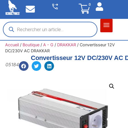
0
Matériel garage
Auto / Moto / PL
Chantier BTP
Accueil
/
Boutique
/
A - G
/
DRAKKAR
/
Convertisseur 12V
DC/230V AC DRAKKAR
Convertisseur 12V DC/230V A
05184